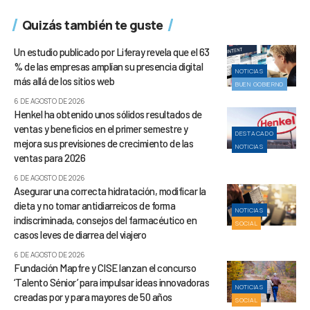
Quizás también te guste
Un estudio publicado por Liferay revela que el 63
% de las empresas amplían su presencia digital
NOTICIAS
más allá de los sitios web
BUEN GOBIERNO
6 DE AGOSTO DE 2026
Henkel ha obtenido unos sólidos resultados de
ventas y beneficios en el primer semestre y
DESTACADO
mejora sus previsiones de crecimiento de las
NOTICIAS
ventas para 2026
6 DE AGOSTO DE 2026
Asegurar una correcta hidratación, modificar la
dieta y no tomar antidiarreicos de forma
NOTICIAS
indiscriminada, consejos del farmacéutico en
SOCIAL
casos leves de diarrea del viajero
6 DE AGOSTO DE 2026
Fundación Mapfre y CISE lanzan el concurso
‘Talento Sénior’ para impulsar ideas innovadoras
NOTICIAS
creadas por y para mayores de 50 años
SOCIAL