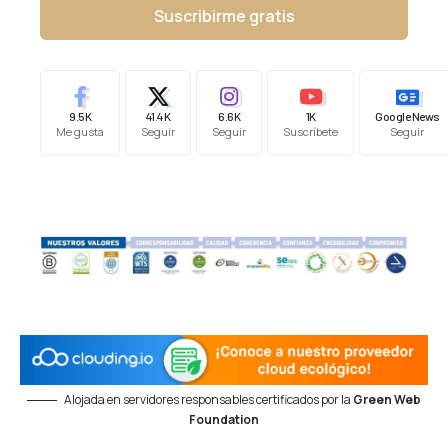
Suscribirme gratis
9.5K
41.4K
6.6K
1K
Google News
Me gusta
Seguir
Seguir
Suscríbete
Seguir
Alojada en servidores responsables certificados por la
Green Web
Foundation