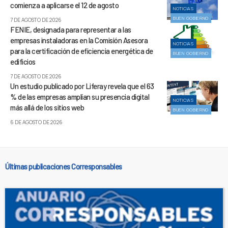
comienza a aplicarse el 12 de agosto
NOTICIAS
BUEN GOBIERNO
7 DE AGOSTO DE 2026
FENIE, designada para representar a las
empresas instaladoras en la Comisión Asesora
NOTICIAS
para la certificación de eficiencia energética de
BUEN GOBIERNO
edificios
7 DE AGOSTO DE 2026
Un estudio publicado por Liferay revela que el 63
% de las empresas amplían su presencia digital
NOTICIAS
más allá de los sitios web
BUEN GOBIERNO
6 DE AGOSTO DE 2026
Últimas publicaciones Corresponsables