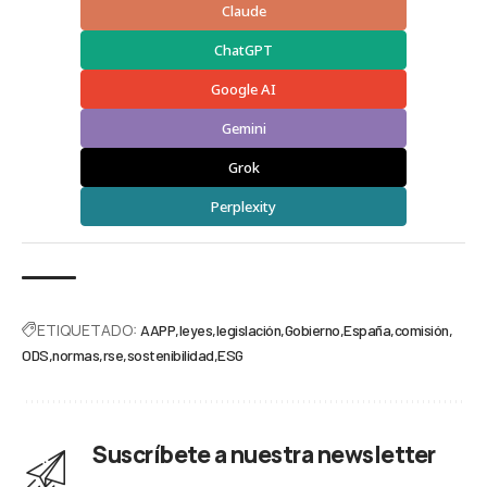
Claude
ChatGPT
Google AI
Gemini
Grok
Perplexity
ETIQUETADO:
AAPP
leyes
legislación
Gobierno
España
comisión
ODS
normas
rse
sostenibilidad
ESG
Suscríbete a nuestra newsletter