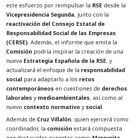
este esfuerzo por reimpulsar la
RSE
desde la
Vicepresidencia Segunda
, junto con la
reactivación del Consejo Estatal de
Responsabilidad
Social
de las Empresas
(CERSE)
. Además, el informe que emita la
Comisión
podría inspirar la creación de una
nueva
Estrategia Española de la RSE
, y
actualizará el enfoque de la
responsabilidad
social
para adaptarlo a los
retos
contemporáneos
en cuestiones de
derechos
laborales
y
medioambientales
, así como al
nuevo
contexto normativo
y
social
.
Además de
Cruz Villalón
, quien ejercerá como
coordinador, la
comisión
estará compuesta
por
destacados
expertos como:
Margarita