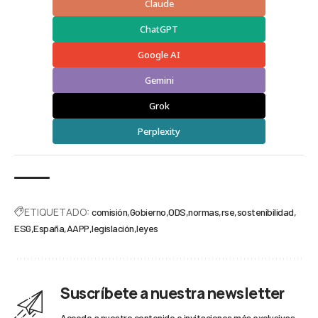
Claude
ChatGPT
Google AI
Gemini
Grok
Perplexity
ETIQUETADO:
comisión
Gobierno
ODS
normas
rse
sostenibilidad
ESG
España
AAPP
legislación
leyes
Suscríbete a nuestra newsletter
Accede a nuestro contenido e invitaciones más exclusivas.