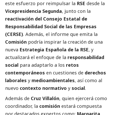
este esfuerzo por reimpulsar la
RSE
desde la
Vicepresidencia Segunda
, junto con la
reactivación del Consejo Estatal de
Responsabilidad
Social
de las Empresas
(CERSE)
. Además, el informe que emita la
Comisión
podría inspirar la creación de una
nueva
Estrategia Española de la RSE
, y
actualizará el enfoque de la
responsabilidad
social
para adaptarlo a los
retos
contemporáneos
en cuestiones de
derechos
laborales
y
medioambientales
, así como al
nuevo
contexto normativo
y
social
.
Además de
Cruz Villalón
, quien ejercerá como
coordinador, la
comisión
estará compuesta
por
destacados
expertos como:
Margarita