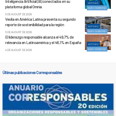
Inteligencia Artificial (IA) conectados en su
NOTICIAS
plataforma global Omnia
BUEN GOBIERNO
5 DE AUGUST DE 2026
Veolia en América Latina presenta su segundo
reporte de sostenibilidad para la región
NOTICIAS
BUEN GOBIERNO
5 DE AUGUST DE 2026
El liderazgo responsable alcanza el 49,7% de
relevancia en Latinoamérica y el 46,1% en España
NOTICIAS
BUEN GOBIERNO
4 DE AUGUST DE 2026
Últimas publicaciones Corresponsables