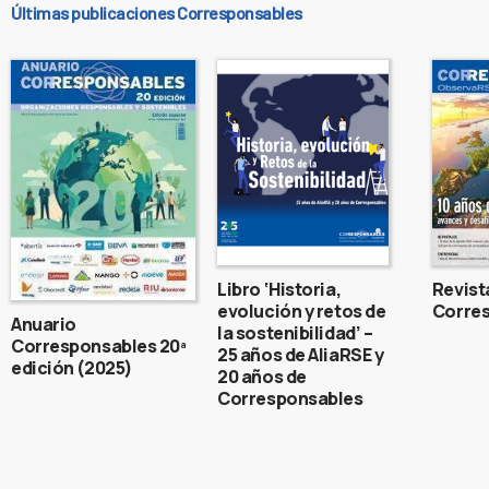
Últimas publicaciones Corresponsables
Libro ‘Historia,
Revist
evolución y retos de
Corres
Anuario
la sostenibilidad’ –
Corresponsables 20ª
25 años de AliaRSE y
edición (2025)
20 años de
Corresponsables