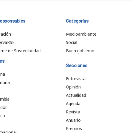
responsables
Categorías
ación
Medioambiente
ervaRSE
Social
rme de Sostenibilidad
Buen gobierno
es
Secciones
aña
Entrevistas
ntina
Opinión
e
Actualidad
ombia
Agenda
ador
Revista
ico
Anuario
Premios
rnacional