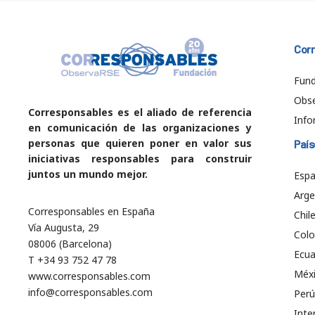
Cor
Fund
Obs
Corresponsables es el aliado de referencia
Info
en comunicación de las organizaciones y
personas que quieren poner en valor sus
País
iniciativas responsables para construir
juntos un mundo mejor.
Esp
Arge
Corresponsables en España
Chil
Vía Augusta, 29
Col
08006 (Barcelona)
Ecu
T +34 93 752 47 78
Méx
www.corresponsables.com
info@corresponsables.com
Perú
Inte