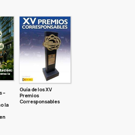
Guía de los XV
s –
Premios
Corresponsables
o la
gen