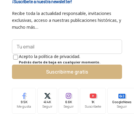
¡Suscríbete a nuestra newsletter!
Recibe toda la actualidad responsable, invitaciones
exclusivas, acceso a nuestras publicaciones históricas, y
mucho más…
Acepto la política de privacidad.
Podrás darte de baja en cualquier momento.
Suscribirme gratis
9.5K
41.4K
6.6K
1K
Google News
Me gusta
Seguir
Seguir
Suscríbete
Seguir