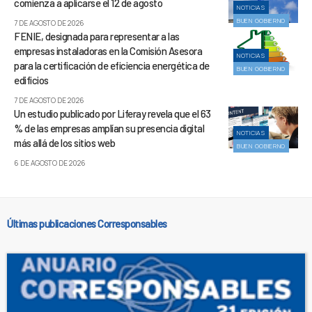
comienza a aplicarse el 12 de agosto
NOTICIAS
BUEN GOBIERNO
7 DE AGOSTO DE 2026
FENIE, designada para representar a las
empresas instaladoras en la Comisión Asesora
NOTICIAS
para la certificación de eficiencia energética de
BUEN GOBIERNO
edificios
7 DE AGOSTO DE 2026
Un estudio publicado por Liferay revela que el 63
% de las empresas amplían su presencia digital
NOTICIAS
más allá de los sitios web
BUEN GOBIERNO
6 DE AGOSTO DE 2026
Últimas publicaciones Corresponsables