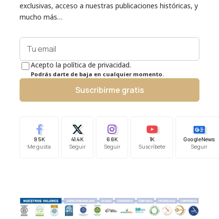
exclusivas, acceso a nuestras publicaciones históricas, y
mucho más…
Acepto la política de privacidad.
Podrás darte de baja en cualquier momento.
Suscribirme gratis
9.5K
41.4K
6.6K
1K
Google News
Me gusta
Seguir
Seguir
Suscríbete
Seguir