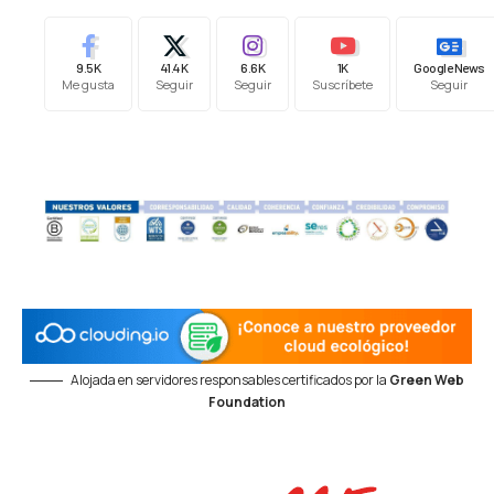
9.5K
41.4K
6.6K
1K
Google News
Me gusta
Seguir
Seguir
Suscríbete
Seguir
Alojada en servidores responsables certificados por la
Green Web
Foundation