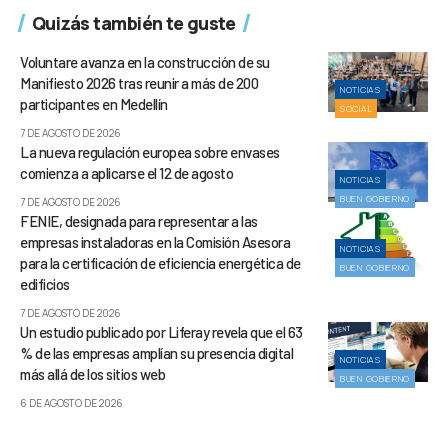
Quizás también te guste
Voluntare avanza en la construcción de su
Manifiesto 2026 tras reunir a más de 200
NOTICIAS
participantes en Medellín
SOCIAL
7 DE AGOSTO DE 2026
La nueva regulación europea sobre envases
comienza a aplicarse el 12 de agosto
NOTICIAS
BUEN GOBIERNO
7 DE AGOSTO DE 2026
FENIE, designada para representar a las
empresas instaladoras en la Comisión Asesora
NOTICIAS
para la certificación de eficiencia energética de
BUEN GOBIERNO
edificios
7 DE AGOSTO DE 2026
Un estudio publicado por Liferay revela que el 63
% de las empresas amplían su presencia digital
NOTICIAS
más allá de los sitios web
BUEN GOBIERNO
6 DE AGOSTO DE 2026