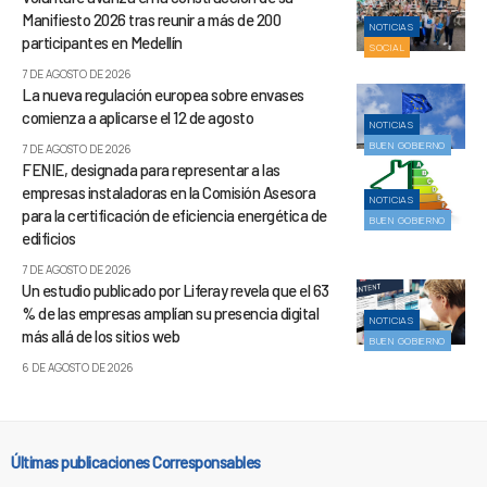
Manifiesto 2026 tras reunir a más de 200
NOTICIAS
participantes en Medellín
SOCIAL
7 DE AGOSTO DE 2026
La nueva regulación europea sobre envases
comienza a aplicarse el 12 de agosto
NOTICIAS
BUEN GOBIERNO
7 DE AGOSTO DE 2026
FENIE, designada para representar a las
empresas instaladoras en la Comisión Asesora
NOTICIAS
para la certificación de eficiencia energética de
BUEN GOBIERNO
edificios
7 DE AGOSTO DE 2026
Un estudio publicado por Liferay revela que el 63
% de las empresas amplían su presencia digital
NOTICIAS
más allá de los sitios web
BUEN GOBIERNO
6 DE AGOSTO DE 2026
Últimas publicaciones Corresponsables