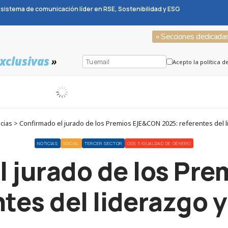
sistema de comunicación líder en RSE, Sostenibilidad y ESG
» Secciones dedicada
xclusivas
»
Acepto la política d
ias > Confirmado el jurado de los Premios EJE&CON 2025: referentes del l
NOTICIAS
SOCIAL
TERCER SECTOR
ODS 5 IGUALDAD DE GÉNERO
l jurado de los Pr
tes del liderazgo y