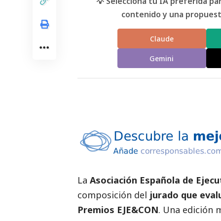
💡 Selecciona tu IA preferida p
contenido y una propuesta
Claude
Gemini
La
Asociación Española de Ejec
composición del
jurado que evalu
Premios EJE&CON
. Una edición 