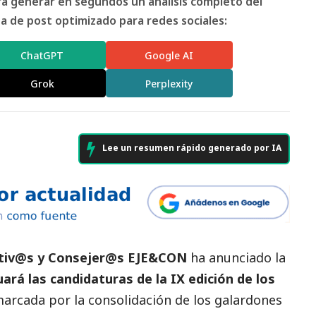
ara generar en segundos un análisis completo del
 de post optimizado para redes sociales:
ChatGPT
Google AI
Grok
Perplexity
Lee un resumen rápido generado por IA
utiv@s y Consejer@s EJE&CON
ha anunciado la
ará las candidaturas de la IX edición de los
marcada por la consolidación de los galardones