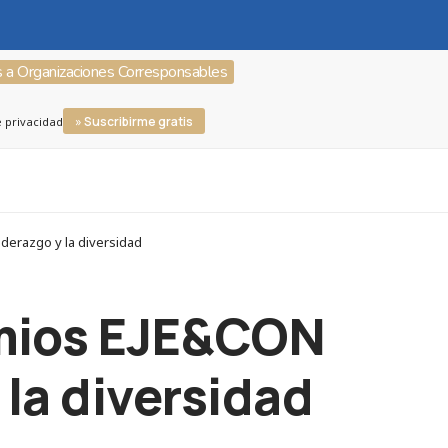
s a Organizaciones Corresponsables
» Suscribirme gratis
e privacidad
iderazgo y la diversidad
emios EJE&CON
 la diversidad