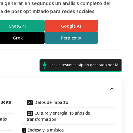
ara generar en segundos un análisis completo del
 de post optimizado para redes sociales:
ChatGPT
Google AI
Grok
Perplexity
Lee un resumen rápido generado por IA
spuesta
Datos de impacto
Cultura y energía: 15 años de
 más
transformación
Endesa y la música