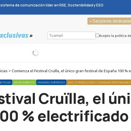
sistema de comunicación líder en RSE, Sostenibilidad y ESG
» Secciones dedicada
xclusivas
»
Acepto la política d
ias > Comienza el Festival Cruïlla, el único gran festival de España 100 % e
NOTICIAS
MEDIOAMBIENTE
GRANDES EMPRESAS
ODS 12 PRODUCCIÓN Y CONSUMO RESPONSABLE
ival Cruïlla, el ún
00 % electrificado