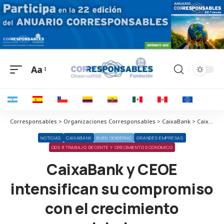
Aa
Corresponsables > Organizaciones Corresponsables > CaixaBank > CaixaBank y CEOE intensifican su compromiso con el crecimiento empresarial y lanzan una línea de financiación de 45.000 millones
NOTICIAS
CAIXABANK
BUEN GOBIERNO
GRANDES EMPRESAS
ODS 8 TRABAJO DECENTE Y CRECIMIENTO ECONÓMICO
CaixaBank y CEOE
intensifican su compromiso
con el crecimiento