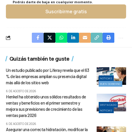
Podrás darte de baja en cualquier momento.
Suscribirme gratis
Quizás también te guste
Un estudio publicado por Liferay revela que el 63
% de las empresas amplían su presencia digital
NOTICIAS
más allá de los sitios web
BUEN GOBIERNO
6 DE AGOSTO DE 2026
Henkel ha obtenido unos sólidos resultados de
ventas y beneficios en el primer semestre y
DESTACADO
mejora sus previsiones de crecimiento de las
NOTICIAS
ventas para 2026
6 DE AGOSTO DE 2026
Asegurar una correcta hidratación, modificar la