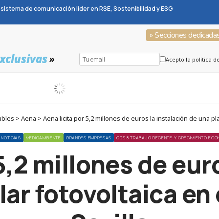
sistema de comunicación líder en RSE, Sostenibilidad y ESG
» Secciones dedicada
xclusivas
»
Acepto la política d
 > Aena > Aena licita por 5,2 millones de euros la instalación de una plan
NOTICIAS
MEDIOAMBIENTE
GRANDES EMPRESAS
ODS 8 TRABAJO DECENTE Y CRECIMIENTO EC
5,2 millones de eur
lar fotovoltaica en