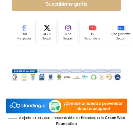
Suscribirme gratis
9.5K
41.4K
6.6K
1K
Google News
Me gusta
Seguir
Seguir
Suscríbete
Seguir
Alojada en servidores responsables certificados por la
Green Web
Foundation