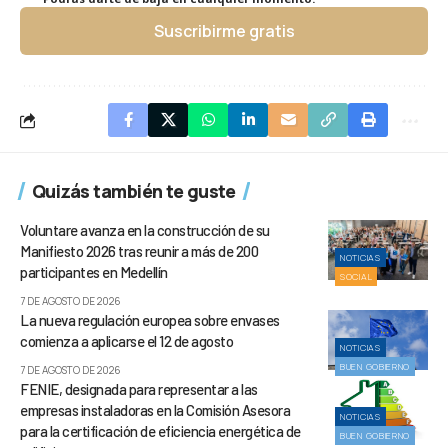
Suscribirme gratis
Quizás también te guste
Voluntare avanza en la construcción de su
Manifiesto 2026 tras reunir a más de 200
NOTICIAS
participantes en Medellín
SOCIAL
7 DE AGOSTO DE 2026
La nueva regulación europea sobre envases
comienza a aplicarse el 12 de agosto
NOTICIAS
BUEN GOBIERNO
7 DE AGOSTO DE 2026
FENIE, designada para representar a las
empresas instaladoras en la Comisión Asesora
NOTICIAS
para la certificación de eficiencia energética de
BUEN GOBIERNO