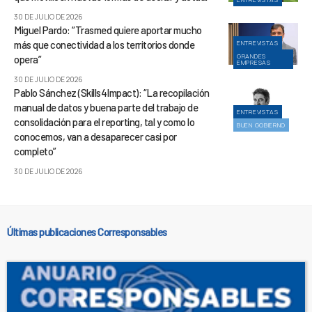
30 DE JULIO DE 2026
Miguel Pardo: “Trasmed quiere aportar mucho
más que conectividad a los territorios donde
ENTREVISTAS
GRANDES
opera”
EMPRESAS
30 DE JULIO DE 2026
Pablo Sánchez (Skills4Impact): “La recopilación
manual de datos y buena parte del trabajo de
ENTREVISTAS
consolidación para el reporting, tal y como lo
BUEN GOBIERNO
conocemos, van a desaparecer casi por
completo”
30 DE JULIO DE 2026
Últimas publicaciones Corresponsables