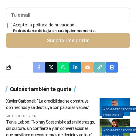
Acepto la política de privacidad.
Podrás darte de baja en cualquier momento.
Suscribirme gratis
Quizás también te guste
Xavier Carbonell: “La credibilidad se construye
con hechos y se destruye con palabras vacías”
#20ANIVERSARIOCORR
ENTREVISTAS
30 DE JULIO DE 2026
Tania Labbé: “No hay Sostenibilidad sin liderazgo,
sin cultura, sin confianza y sin conversaciones
#20ANIVERSARIOCORR
que movilicen nuevas formas de decidir y actuar”
ENTREVISTAS