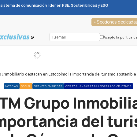
sistema de comunicación líder en RSE, Sostenibilidad y ESG
» Secciones dedicada
xclusivas
»
Acepto la política d
o Inmobiliario destacan en Estocolmo la importancia del turismo sostenibl
NOTICIAS
SOCIAL
GRANDES EMPRESAS
ODS 17 ALIANZAS PARA LOGRAR LOS OBJETIVOS
y TM Grupo Inmobili
mportancia del tur