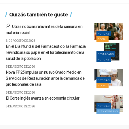
Quizás también te guste
Otras noticias relevantes de la semana en
materia social
NOTICIAS
SOCIAL
6 DE AGOSTO DE 2026
En el Día Mundial del Farmacéutico, la Farmacia
reivindicará su papel en el fortalecimiento de la
DESTACADO
salud de la población
NOTICIAS
5 DE AGOSTO DE 2026
Nova FP23 impulsa un nuevo Grado Medio en
Servicios de Restauración ante la demanda de
NOTICIAS
profesionales de sala
SOCIAL
5 DE AGOSTO DE 2026
El Corte Inglés avanza en economía circular
NOTICIAS
5 DE AGOSTO DE 2026
BUEN GOBIERNO