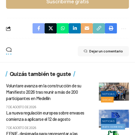
Suscribirme gratis
Dejar un comentario
Quizás también te guste
Voluntare avanza en la construcción de su
Manifiesto 2026 tras reunir a más de 200
NOTICIAS
participantes en Medellín
SOCIAL
7 DE AGOSTO DE 2026
La nueva regulación europea sobre envases
comienza a aplicarse el 12 de agosto
NOTICIAS
BUEN GOBIERNO
7 DE AGOSTO DE 2026
FENIE, designada para representar a las