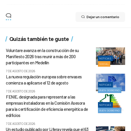
Dejar un comentario
Quizás también te guste
Voluntare avanza en la construcción de su
Manifiesto 2026 tras reunir a más de 200
NOTICIAS
participantes en Medellín
SOCIAL
7 DE AGOSTO DE 2026
La nueva regulación europea sobre envases
comienza a aplicarse el 12 de agosto
NOTICIAS
BUEN GOBIERNO
7 DE AGOSTO DE 2026
FENIE, designada para representar a las
empresas instaladoras en la Comisión Asesora
NOTICIAS
para la certificación de eficiencia energética de
BUEN GOBIERNO
edificios
7 DE AGOSTO DE 2026
Un estudio publicado por Liferay revela que el 63