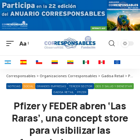
Aa
Corresponsables > Organizaciones Corresponsables > Gadisa Retail > Pfizer y FEDER abren ‘Las Raras’, una concept store para visibilizar las enfermedades raras y a sus pacientes
NOTICIAS
SOCIAL
GRANDES EMPRESAS
TERCER SECTOR
ODS 3 SALUD Y BIENESTAR
GADISA RETAIL
PFIZER
Pfizer y FEDER abren ‘Las
Raras’, una concept store
para visibilizar las