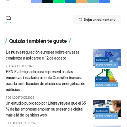
Dejar un comentario
Quizás también te guste
La nueva regulación europea sobre envases
comienza a aplicarse el 12 de agosto
NOTICIAS
BUEN GOBIERNO
7 DE AGOSTO DE 2026
FENIE, designada para representar a las
empresas instaladoras en la Comisión Asesora
NOTICIAS
para la certificación de eficiencia energética de
BUEN GOBIERNO
edificios
7 DE AGOSTO DE 2026
Un estudio publicado por Liferay revela que el 63
% de las empresas amplían su presencia digital
NOTICIAS
más allá de los sitios web
BUEN GOBIERNO
6 DE AGOSTO DE 2026