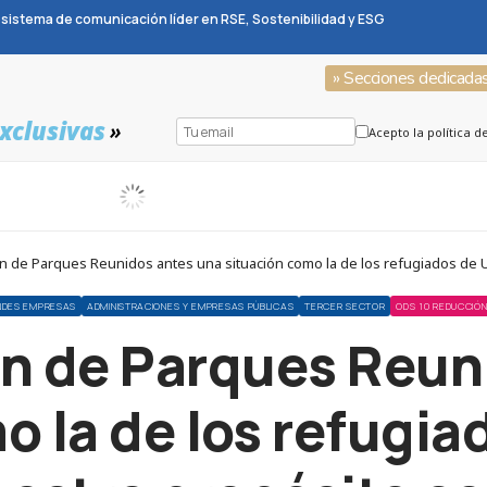
sistema de comunicación líder en RSE, Sostenibilidad y ESG
» Secciones dedicada
xclusivas
»
Acepto la política d
n de Parques Reunidos antes una situación como la de los refugiados de Uc
NDES EMPRESAS
ADMINISTRACIONES Y EMPRESAS PÚBLICAS
TERCER SECTOR
ODS 10 REDUCCIÓN
ón de Parques Reun
o la de los refugia