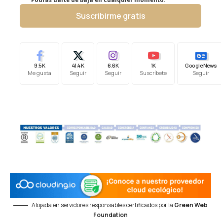
Suscribirme gratis
9.5K
41.4K
6.6K
1K
Google News
Me gusta
Seguir
Seguir
Suscríbete
Seguir
Alojada en servidores responsables certificados por la
Green Web
Foundation