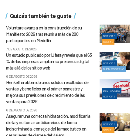
Quizás también te guste
Voluntare avanza en la construcción de su
Manifiesto 2026 tras reunir a más de 200
NOTICIAS
participantes en Medellín
SOCIAL
7 DE AGOSTO DE 2026
Un estudio publicado por Liferay revela que el 63
% de las empresas amplían su presencia digital
NOTICIAS
más allá de los sitios web
BUEN GOBIERNO
6 DE AGOSTO DE 2026
Henkel ha obtenido unos sólidos resultados de
ventas y beneficios en el primer semestre y
DESTACADO
mejora sus previsiones de crecimiento de las
NOTICIAS
ventas para 2026
6 DE AGOSTO DE 2026
Asegurar una correcta hidratación, modificar la
dieta y no tomar antidiarreicos de forma
NOTICIAS
indiscriminada, consejos del farmacéutico en
SOCIAL
casos leves de diarrea del viajero