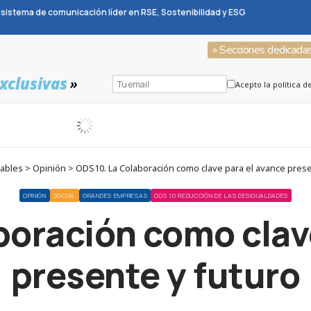
sistema de comunicación líder en RSE, Sostenibilidad y ESG
» Secciones dedicada
xclusivas
»
Acepto la política d
bles > Opinión > ODS10. La Colaboración como clave para el avance prese
OPINIÓN
SOCIAL
GRANDES EMPRESAS
ODS 10 REDUCCIÓN DE LAS DESIGUALDADES
oración como clav
presente y futuro