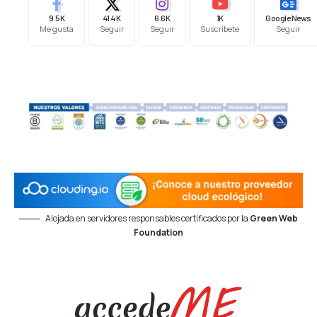
9.5K
41.4K
6.6K
1K
Google News
Me gusta
Seguir
Seguir
Suscríbete
Seguir
Alojada en servidores responsables certificados por la
Green Web
Foundation