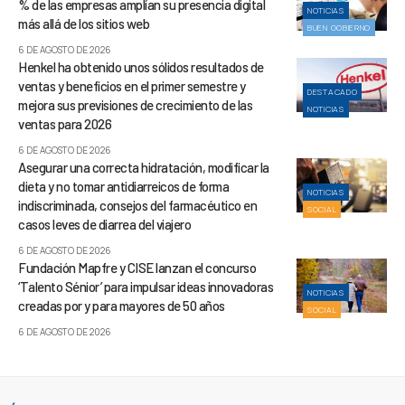
% de las empresas amplían su presencia digital
NOTICIAS
más allá de los sitios web
BUEN GOBIERNO
6 DE AGOSTO DE 2026
Henkel ha obtenido unos sólidos resultados de
ventas y beneficios en el primer semestre y
DESTACADO
mejora sus previsiones de crecimiento de las
NOTICIAS
ventas para 2026
6 DE AGOSTO DE 2026
Asegurar una correcta hidratación, modificar la
dieta y no tomar antidiarreicos de forma
NOTICIAS
indiscriminada, consejos del farmacéutico en
SOCIAL
casos leves de diarrea del viajero
6 DE AGOSTO DE 2026
Fundación Mapfre y CISE lanzan el concurso
‘Talento Sénior’ para impulsar ideas innovadoras
NOTICIAS
creadas por y para mayores de 50 años
SOCIAL
6 DE AGOSTO DE 2026