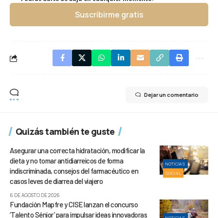
Suscribirme gratis
Dejar un comentario
Quizás también te guste
Asegurar una correcta hidratación, modificar la
dieta y no tomar antidiarreicos de forma
NOTICIAS
indiscriminada, consejos del farmacéutico en
SOCIAL
casos leves de diarrea del viajero
6 DE AGOSTO DE 2026
Fundación Mapfre y CISE lanzan el concurso
‘Talento Sénior’ para impulsar ideas innovadoras
NOTICIAS