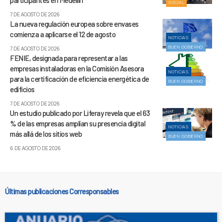
SOCIAL
7 DE AGOSTO DE 2026
La nueva regulación europea sobre envases
comienza a aplicarse el 12 de agosto
NOTICIAS
BUEN GOBIERNO
7 DE AGOSTO DE 2026
FENIE, designada para representar a las
empresas instaladoras en la Comisión Asesora
NOTICIAS
para la certificación de eficiencia energética de
BUEN GOBIERNO
edificios
7 DE AGOSTO DE 2026
Un estudio publicado por Liferay revela que el 63
% de las empresas amplían su presencia digital
NOTICIAS
más allá de los sitios web
BUEN GOBIERNO
6 DE AGOSTO DE 2026
Últimas publicaciones Corresponsables