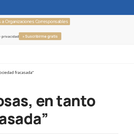
s a Organizaciones Corresponsables
» Suscribirme gratis
e privacidad
ociedad fracasada”
sas, en tanto
casada”