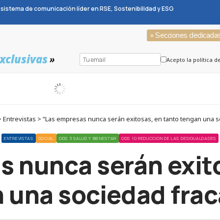
sistema de comunicación líder en RSE, Sostenibilidad y ESG
» Secciones dedicada
xclusivas
»
Acepto la política d
 Entrevistas > “Las empresas nunca serán exitosas, en tanto tengan una s
ENTREVISTAS
SOCIAL
ODS 3 SALUD Y BIENESTAR
ODS 10 REDUCCIÓN DE LAS DESIGUALDADES
s nunca serán exito
 una sociedad fra