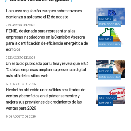
La nueva regulación europea sobre envases
comienza a aplicarse el 12 de agosto
NOTICIAS
BUEN GOBIERNO
7 DE AGOSTO DE 2026
FENIE, designada para representar a las
empresas instaladoras en la Comisión Asesora
NOTICIAS
para la certificación de eficiencia energética de
BUEN GOBIERNO
edificios
7 DE AGOSTO DE 2026
Un estudio publicado por Liferay revela que el 63
% de las empresas amplían su presencia digital
NOTICIAS
más allá de los sitios web
BUEN GOBIERNO
6 DE AGOSTO DE 2026
Henkel ha obtenido unos sólidos resultados de
ventas y beneficios en el primer semestre y
DESTACADO
mejora sus previsiones de crecimiento de las
NOTICIAS
ventas para 2026
6 DE AGOSTO DE 2026