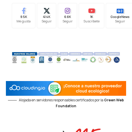
9.5K
41.4K
6.6K
1K
Google News
Me gusta
Seguir
Seguir
Suscríbete
Seguir
Alojada en servidores responsables certificados por la
Green Web
Foundation