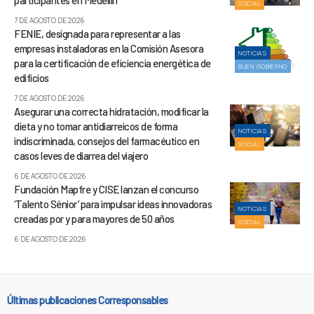
SOCIAL
7 DE AGOSTO DE 2026
FENIE, designada para representar a las
empresas instaladoras en la Comisión Asesora
NOTICIAS
para la certificación de eficiencia energética de
BUEN GOBIERNO
edificios
7 DE AGOSTO DE 2026
Asegurar una correcta hidratación, modificar la
dieta y no tomar antidiarreicos de forma
NOTICIAS
indiscriminada, consejos del farmacéutico en
SOCIAL
casos leves de diarrea del viajero
6 DE AGOSTO DE 2026
Fundación Mapfre y CISE lanzan el concurso
‘Talento Sénior’ para impulsar ideas innovadoras
NOTICIAS
creadas por y para mayores de 50 años
SOCIAL
6 DE AGOSTO DE 2026
Últimas publicaciones Corresponsables