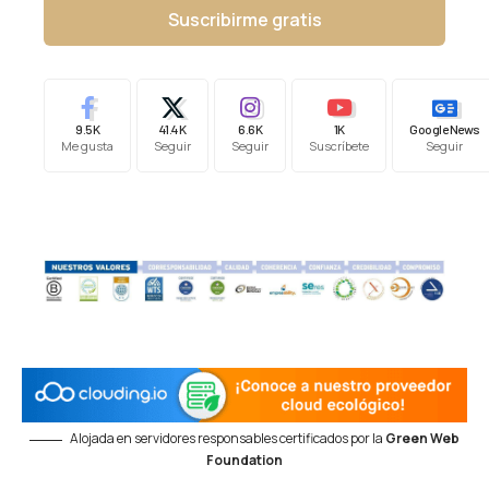
Suscribirme gratis
9.5K
41.4K
6.6K
1K
Google News
Me gusta
Seguir
Seguir
Suscríbete
Seguir
Alojada en servidores responsables certificados por la
Green Web
Foundation