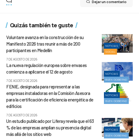
Dejar un comentario
Quizás también te guste
Voluntare avanza en la construcción de su
Manifiesto 2026 tras reunir a más de 200
NOTICIAS
participantes en Medellín
SOCIAL
7 DE AGOSTO DE 2026
La nueva regulación europea sobre envases
comienza a aplicarse el 12 de agosto
NOTICIAS
BUEN GOBIERNO
7 DE AGOSTO DE 2026
FENIE, designada para representar a las
empresas instaladoras en la Comisión Asesora
NOTICIAS
para la certificación de eficiencia energética de
BUEN GOBIERNO
edificios
7 DE AGOSTO DE 2026
Un estudio publicado por Liferay revela que el 63
% de las empresas amplían su presencia digital
NOTICIAS
más allá de los sitios web
BUEN GOBIERNO