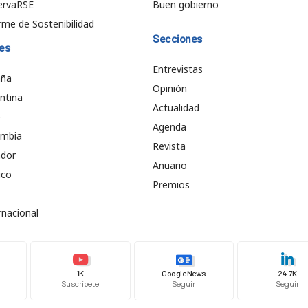
ervaRSE
Buen gobierno
rme de Sostenibilidad
Secciones
es
Entrevistas
aña
Opinión
ntina
Actualidad
e
Agenda
ombia
Revista
ador
Anuario
ico
Premios
rnacional
1K
Google News
24.7K
Suscríbete
Seguir
Seguir