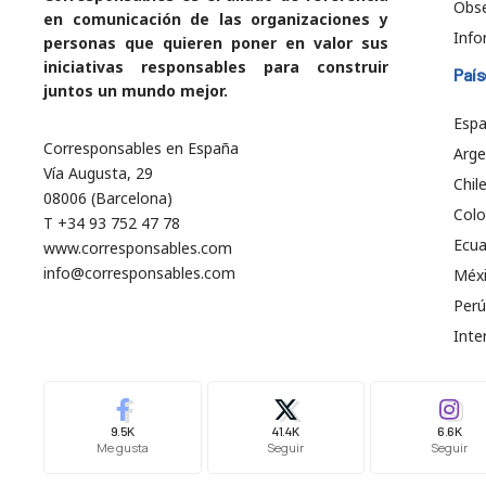
Obs
en comunicación de las organizaciones y
Info
personas que quieren poner en valor sus
iniciativas responsables para construir
País
juntos un mundo mejor.
Esp
Corresponsables en España
Arge
Vía Augusta, 29
Chil
08006 (Barcelona)
Col
T +34 93 752 47 78
Ecu
www.corresponsables.com
info@corresponsables.com
Méx
Perú
Inte
9.5K
41.4K
6.6K
Me gusta
Seguir
Seguir