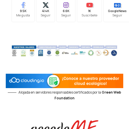
9.5K
41.4K
6.6K
1K
Google News
Me gusta
Seguir
Seguir
Suscríbete
Seguir
Alojada en servidores responsables certificados por la
Green Web
Foundation