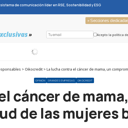
sistema de comunicación líder en RSE, Sostenibilidad y ESG
» Secciones dedicada
xclusivas
»
Acepto la política d
ponsables > Oikocredit > La lucha contra el cáncer de mama, un compromis
OPINIÓN
GRANDES EMPRESAS
OIKOCREDIT
 el cáncer de mam
lud de las mujeres 