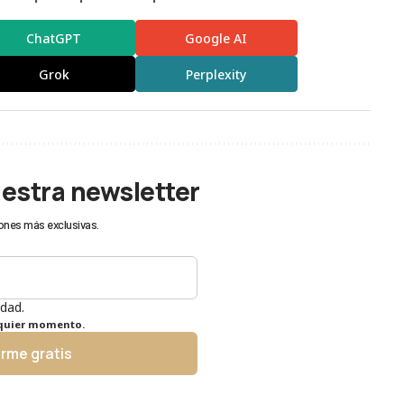
ChatGPT
Google AI
Grok
Perplexity
uestra newsletter
ones más exclusivas.
idad.
lquier momento.
irme gratis