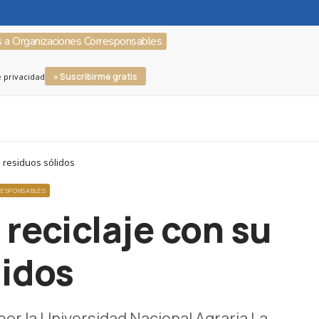
s a Organizaciones Corresponsables
» Suscribirme gratis
e privacidad
e residuos sólidos
RESPONSABLES
 reciclaje con su
lidos
or la Universidad Nacional Agraria La