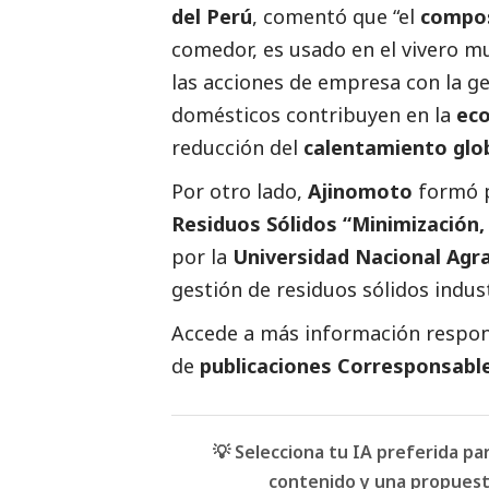
del Perú
, comentó que “el
compo
comedor, es usado en el vivero m
las acciones de empresa con la ges
domésticos contribuyen en la
eco
reducción del
calentamiento glo
Por otro lado,
Ajinomoto
formó p
Residuos Sólidos “Minimización, 
por la
Universidad Nacional Agra
gestión de residuos sólidos indust
Accede a más información respons
de
publicaciones Corresponsabl
💡 Selecciona tu IA preferida p
contenido y una propuesta