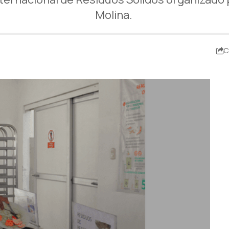
Molina.
C