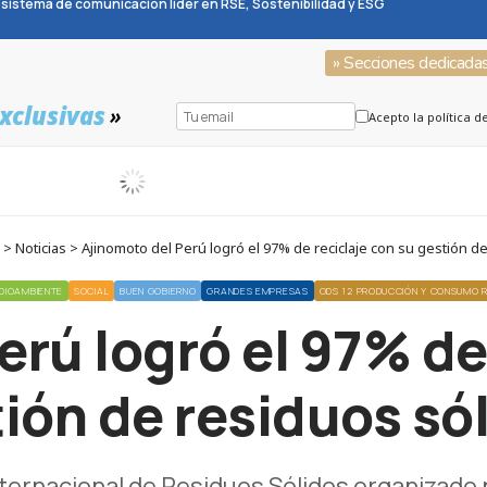
sistema de comunicación líder en RSE, Sostenibilidad y ESG
» Secciones dedicada
xclusivas
»
Acepto la política d
 Noticias > Ajinomoto del Perú logró el 97% de reciclaje con su gestión d
DIOAMBIENTE
SOCIAL
BUEN GOBIERNO
GRANDES EMPRESAS
ODS 12 PRODUCCIÓN Y CONSUMO 
rú logró el 97% de
ión de residuos só
ternacional de Residuos Sólidos organizado p