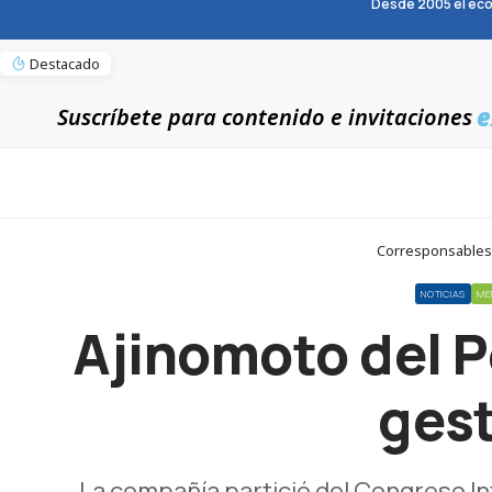
Desde 2005 el eco
Destacado
e
Suscríbete para contenido e invitaciones
Corresponsables >
NOTICIAS
ME
Ajinomoto del Pe
gest
La compañía partició del Congreso In