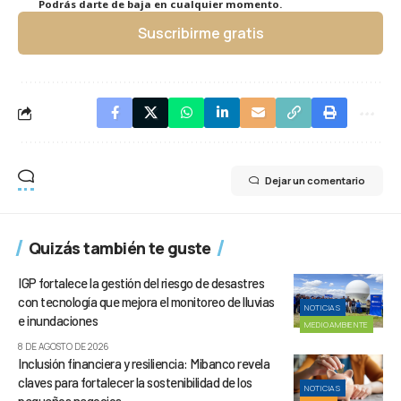
Podrás darte de baja en cualquier momento.
Suscribirme gratis
Dejar un comentario
Quizás también te guste
IGP fortalece la gestión del riesgo de desastres
con tecnología que mejora el monitoreo de lluvias
NOTICIAS
e inundaciones
MEDIOAMBIENTE
8 DE AGOSTO DE 2026
Inclusión financiera y resiliencia: Mibanco revela
claves para fortalecer la sostenibilidad de los
NOTICIAS