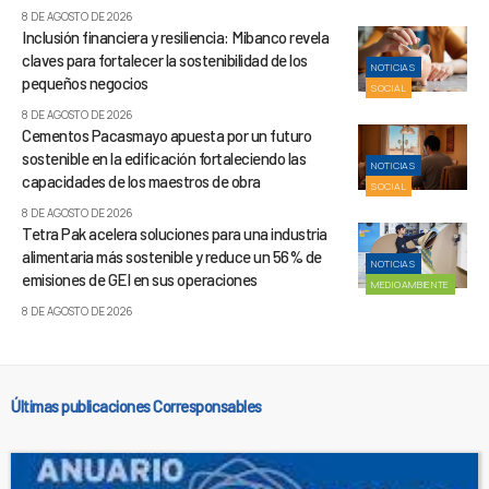
8 DE AGOSTO DE 2026
Inclusión financiera y resiliencia: Mibanco revela
claves para fortalecer la sostenibilidad de los
NOTICIAS
pequeños negocios
SOCIAL
8 DE AGOSTO DE 2026
Cementos Pacasmayo apuesta por un futuro
sostenible en la edificación fortaleciendo las
NOTICIAS
capacidades de los maestros de obra
SOCIAL
8 DE AGOSTO DE 2026
Tetra Pak acelera soluciones para una industria
alimentaria más sostenible y reduce un 56% de
NOTICIAS
emisiones de GEI en sus operaciones
MEDIOAMBIENTE
8 DE AGOSTO DE 2026
Últimas publicaciones Corresponsables