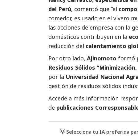
del Perú
, comentó que “el
compo
comedor, es usado en el vivero m
las acciones de empresa con la ges
domésticos contribuyen en la
eco
reducción del
calentamiento glo
Por otro lado,
Ajinomoto
formó p
Residuos Sólidos “Minimización, 
por la
Universidad Nacional Agra
gestión de residuos sólidos indust
Accede a más información respons
de
publicaciones Corresponsabl
💡 Selecciona tu IA preferida p