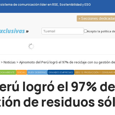
sistema de comunicación líder en RSE, Sostenibilidad y ESG
» Secciones dedicada
xclusivas
»
Acepto la política d
 Noticias > Ajinomoto del Perú logró el 97% de reciclaje con su gestión d
DIOAMBIENTE
SOCIAL
BUEN GOBIERNO
GRANDES EMPRESAS
ODS 12 PRODUCCIÓN Y CONSUMO 
rú logró el 97% de
ión de residuos só