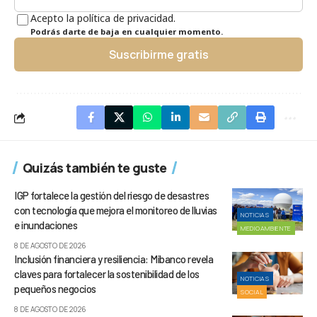
Acepto la política de privacidad.
Podrás darte de baja en cualquier momento.
Suscribirme gratis
Quizás también te guste
IGP fortalece la gestión del riesgo de desastres
con tecnología que mejora el monitoreo de lluvias
NOTICIAS
e inundaciones
MEDIOAMBIENTE
8 DE AGOSTO DE 2026
Inclusión financiera y resiliencia: Mibanco revela
claves para fortalecer la sostenibilidad de los
NOTICIAS
pequeños negocios
SOCIAL
8 DE AGOSTO DE 2026