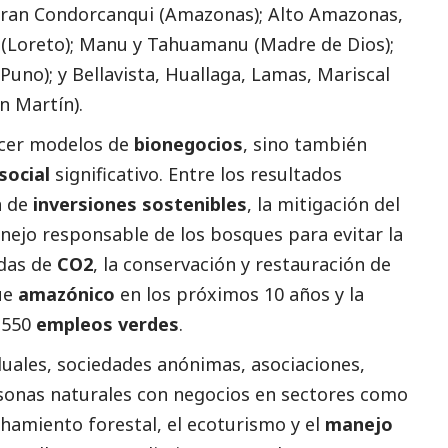
ntran Condorcanqui (Amazonas); Alto Amazonas,
i (Loreto); Manu y Tahuamanu (Madre de Dios);
Puno); y Bellavista, Huallaga, Lamas, Mariscal
n Martín).
ecer modelos de
bionegocios
, sino también
social
significativo. Entre los resultados
n de
inversiones sostenibles
, la mitigación del
ejo responsable de los bosques para evitar la
adas de
CO2
, la conservación y restauración de
ue
amazónico
en los próximos 10 años y la
 550
empleos verdes
.
uales, sociedades anónimas, asociaciones,
sonas naturales con negocios en sectores como
chamiento forestal, el ecoturismo y el
manejo