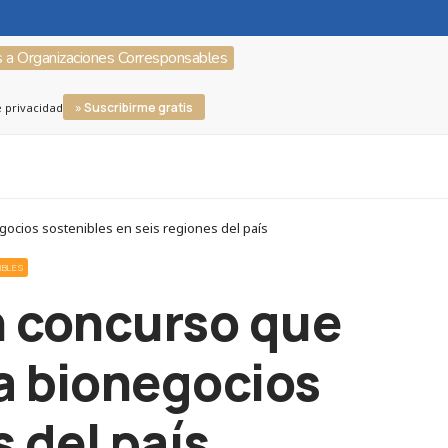
s a Organizaciones Corresponsables
» Suscribirme gratis
e privacidad
ocios sostenibles en seis regiones del país
IBLES
n concurso que
a bionegocios
 del país