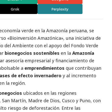
Grok
Perplexity
a economía verde en la Amazonía peruana, se
urso
«Bioinversión Amazónica»
, una iniciativa de
io del Ambiente
con el apoyo del Fondo Verde
sar
bionegocios sostenibles
en la
Amazonía
dar asesoría empresarial y financiamiento de
mbolsable a
emprendimientos
que contribuyan
ases de efecto invernadero
y al incremento
en la región.
onegocios
ubicados en las regiones
 San Martín, Madre de Dios, Cusco y Puno, con
lto riesgo de deforestación. Entre las