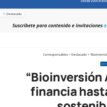
Desde 2005 el eco
Destacado
e
Suscríbete para contenido e invitaciones
Corresponsables > Destacado > “Bioinversió
DES
“Bioinversión
financia has
sostenib