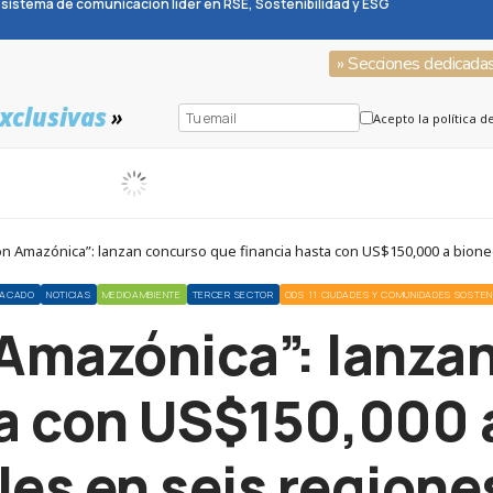
sistema de comunicación líder en RSE, Sostenibilidad y ESG
» Secciones dedicada
xclusivas
»
Acepto la política d
n Amazónica”: lanzan concurso que financia hasta con US$150,000 a bioneg
TACADO
NOTICIAS
MEDIOAMBIENTE
TERCER SECTOR
ODS 11 CIUDADES Y COMUNIDADES SOSTEN
 Amazónica”: lanza
ta con US$150,000 
les en seis regiones