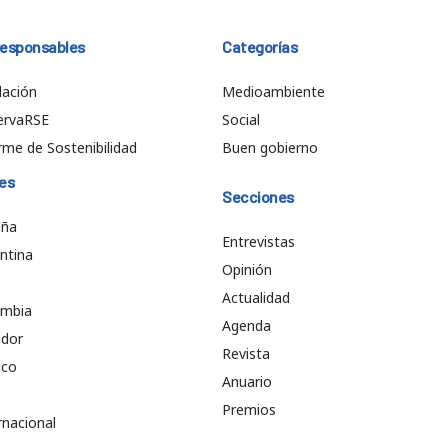
responsables
Categorías
ación
Medioambiente
ervaRSE
Social
rme de Sostenibilidad
Buen gobierno
es
Secciones
aña
Entrevistas
ntina
Opinión
e
Actualidad
ombia
Agenda
ador
Revista
ico
Anuario
Premios
rnacional