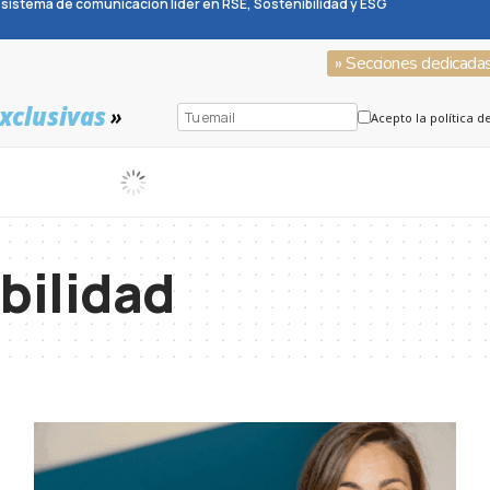
sistema de comunicación líder en RSE, Sostenibilidad y ESG
» Secciones dedicada
xclusivas
»
Acepto la política d
bilidad