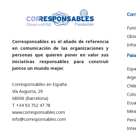
Cor
Fund
Obs
Corresponsables es el aliado de referencia
Info
en comunicación de las organizaciones y
personas que quieren poner en valor sus
País
iniciativas responsables para construir
juntos un mundo mejor.
Esp
Arge
Corresponsables en España
Chil
Vía Augusta, 29
Col
08006 (Barcelona)
Ecu
T +34 93 752 47 78
Méx
www.corresponsables.com
info@corresponsables.com
Perú
Inte