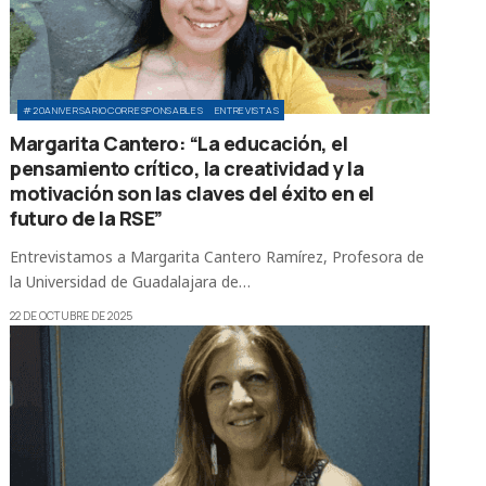
#20ANIVERSARIOCORRESPONSABLES
ENTREVISTAS
Margarita Cantero: “La educación, el
pensamiento crítico, la creatividad y la
motivación son las claves del éxito en el
futuro de la RSE”
Entrevistamos a Margarita Cantero Ramírez, Profesora de
la Universidad de Guadalajara de…
22 DE OCTUBRE DE 2025