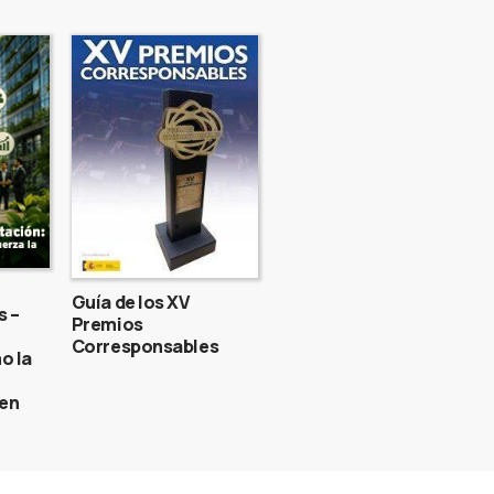
Guía de los XV
s –
Premios
Corresponsables
o la
gen