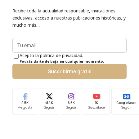
Recibe toda la actualidad responsable, invitaciones
exclusivas, acceso a nuestras publicaciones históricas, y
mucho más…
Acepto la política de privacidad.
Podrás darte de baja en cualquier momento.
Suscribirme gratis
9.5K
41.4K
6.6K
1K
Google News
Me gusta
Seguir
Seguir
Suscríbete
Seguir