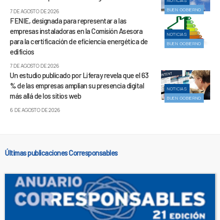
NOTICIAS
BUEN GOBIERNO
7 DE AGOSTO DE 2026
FENIE, designada para representar a las
empresas instaladoras en la Comisión Asesora
NOTICIAS
para la certificación de eficiencia energética de
BUEN GOBIERNO
edificios
7 DE AGOSTO DE 2026
Un estudio publicado por Liferay revela que el 63
% de las empresas amplían su presencia digital
NOTICIAS
más allá de los sitios web
BUEN GOBIERNO
6 DE AGOSTO DE 2026
Últimas publicaciones Corresponsables