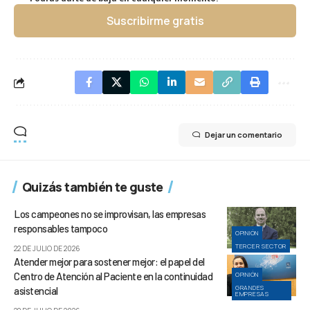
Suscribirme gratis
Dejar un comentario
Quizás también te guste
Los campeones no se improvisan, las empresas
responsables tampoco
OPINIÓN
TERCER SECTOR
22 DE JULIO DE 2026
Atender mejor para sostener mejor: el papel del
Centro de Atención al Paciente en la continuidad
OPINIÓN
GRANDES
asistencial
EMPRESAS