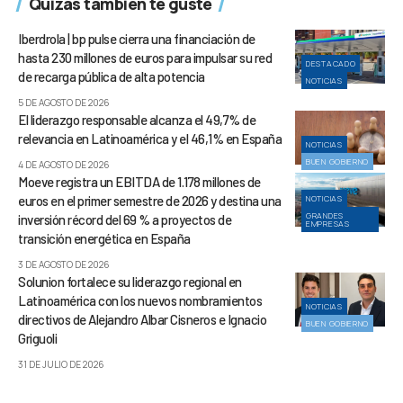
Quizás también te guste
Iberdrola | bp pulse cierra una financiación de
hasta 230 millones de euros para impulsar su red
DESTACADO
de recarga pública de alta potencia
NOTICIAS
5 DE AGOSTO DE 2026
El liderazgo responsable alcanza el 49,7% de
relevancia en Latinoamérica y el 46,1% en España
NOTICIAS
BUEN GOBIERNO
4 DE AGOSTO DE 2026
Moeve registra un EBITDA de 1.178 millones de
euros en el primer semestre de 2026 y destina una
NOTICIAS
GRANDES
inversión récord del 69 % a proyectos de
EMPRESAS
transición energética en España
3 DE AGOSTO DE 2026
Solunion fortalece su liderazgo regional en
Latinoamérica con los nuevos nombramientos
NOTICIAS
directivos de Alejandro Albar Cisneros e Ignacio
BUEN GOBIERNO
Griguoli
31 DE JULIO DE 2026