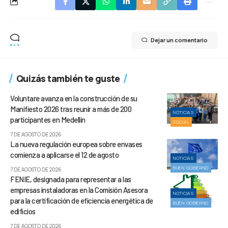
Dejar un comentario
Quizás también te guste
Voluntare avanza en la construcción de su
Manifiesto 2026 tras reunir a más de 200
NOTICIAS
participantes en Medellín
SOCIAL
7 DE AGOSTO DE 2026
La nueva regulación europea sobre envases
comienza a aplicarse el 12 de agosto
NOTICIAS
BUEN GOBIERNO
7 DE AGOSTO DE 2026
FENIE, designada para representar a las
empresas instaladoras en la Comisión Asesora
NOTICIAS
para la certificación de eficiencia energética de
BUEN GOBIERNO
edificios
7 DE AGOSTO DE 2026