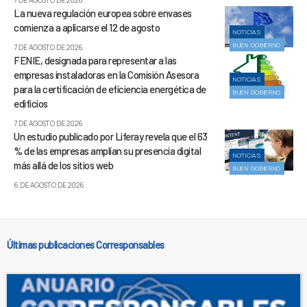
La nueva regulación europea sobre envases
comienza a aplicarse el 12 de agosto
NOTICIAS
BUEN GOBIERNO
7 DE AGOSTO DE 2026
FENIE, designada para representar a las
empresas instaladoras en la Comisión Asesora
NOTICIAS
para la certificación de eficiencia energética de
BUEN GOBIERNO
edificios
7 DE AGOSTO DE 2026
Un estudio publicado por Liferay revela que el 63
% de las empresas amplían su presencia digital
NOTICIAS
más allá de los sitios web
BUEN GOBIERNO
6 DE AGOSTO DE 2026
Últimas publicaciones Corresponsables