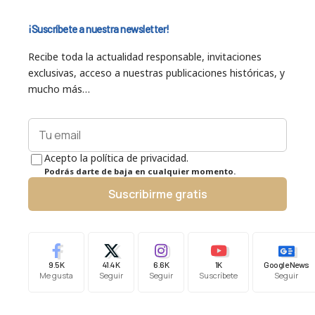
¡Suscríbete a nuestra newsletter!
Recibe toda la actualidad responsable, invitaciones
exclusivas, acceso a nuestras publicaciones históricas, y
mucho más…
Acepto la política de privacidad.
Podrás darte de baja en cualquier momento.
Suscribirme gratis
9.5K
41.4K
6.6K
1K
Google News
Me gusta
Seguir
Seguir
Suscríbete
Seguir