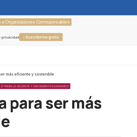
s a Organizaciones Corresponsables
» Suscribirme gratis
e privacidad
r más eficiente y sostenible
 8 TRABAJO DECENTE Y CRECIMIENTO ECONÓMICO
a para ser más
le