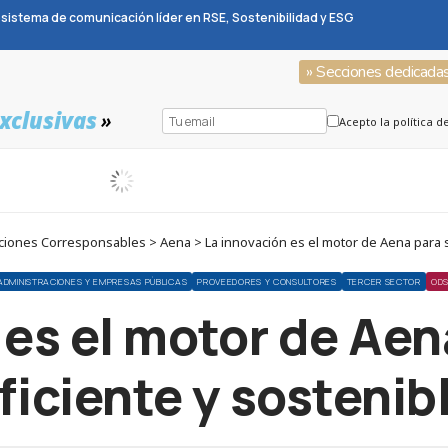
sistema de comunicación líder en RSE, Sostenibilidad y ESG
» Secciones dedicada
xclusivas
»
Acepto la política d
iones Corresponsables > Aena > La innovación es el motor de Aena para se
ADMINISTRACIONES Y EMPRESAS PÚBLICAS
PROVEEDORES Y CONSULTORES
TERCER SECTOR
ODS
 es el motor de Aen
ficiente y sostenib