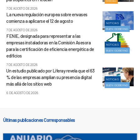
SOCIAL
7 DE AGOSTO DE 2026
La nueva regulación europea sobre envases
comienza a aplicarse el 12 de agosto
NOTICIAS
BUEN GOBIERNO
7 DE AGOSTO DE 2026
FENIE, designada para representar a las
empresas instaladoras en la Comisión Asesora
NOTICIAS
para la certificación de eficiencia energética de
BUEN GOBIERNO
edificios
7 DE AGOSTO DE 2026
Un estudio publicado por Liferay revela que el 63
% de las empresas amplían su presencia digital
NOTICIAS
más allá de los sitios web
BUEN GOBIERNO
6 DE AGOSTO DE 2026
Últimas publicaciones Corresponsables