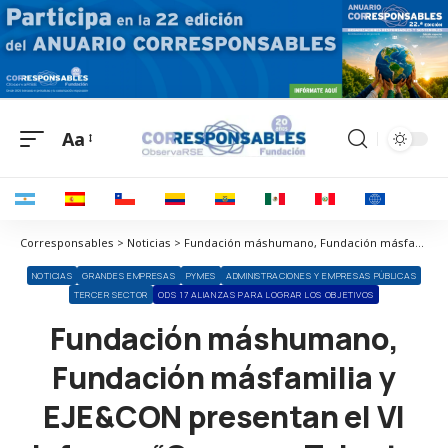
Aa
Corresponsables > Noticias > Fundación máshumano, Fundación másfamilia y EJE&CON presentan el VI Informe “Carrera y Talento Senior 2023” de Fundación Haz
NOTICIAS
GRANDES EMPRESAS
PYMES
ADMINISTRACIONES Y EMPRESAS PÚBLICAS
TERCER SECTOR
ODS 17 ALIANZAS PARA LOGRAR LOS OBJETIVOS
Fundación máshumano,
Fundación másfamilia y
EJE&CON presentan el VI