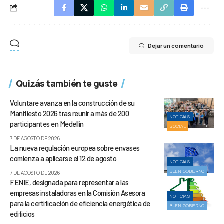
Dejar un comentario
Quizás también te guste
Voluntare avanza en la construcción de su
Manifiesto 2026 tras reunir a más de 200
NOTICIAS
participantes en Medellín
SOCIAL
7 DE AGOSTO DE 2026
La nueva regulación europea sobre envases
comienza a aplicarse el 12 de agosto
NOTICIAS
BUEN GOBIERNO
7 DE AGOSTO DE 2026
FENIE, designada para representar a las
empresas instaladoras en la Comisión Asesora
NOTICIAS
para la certificación de eficiencia energética de
BUEN GOBIERNO
edificios