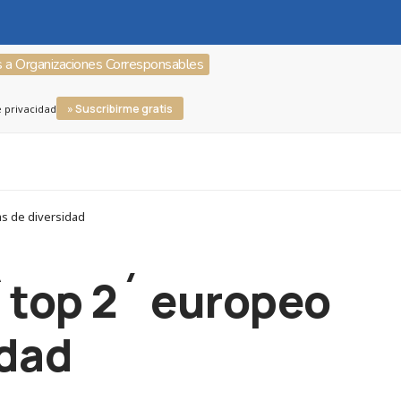
s a Organizaciones Corresponsables
» Suscribirme gratis
e privacidad
as de diversidad
`top 2´ europeo
idad