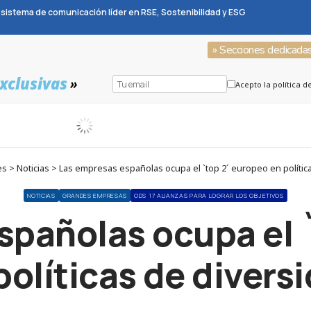
sistema de comunicación líder en RSE, Sostenibilidad y ESG
» Secciones dedicada
xclusivas
»
Acepto la política d
 > Noticias > Las empresas españolas ocupa el `top 2´ europeo en polític
NOTICIAS
GRANDES EMPRESAS
ODS 17 ALIANZAS PARA LOGRAR LOS OBJETIVOS
spañolas ocupa el 
políticas de divers