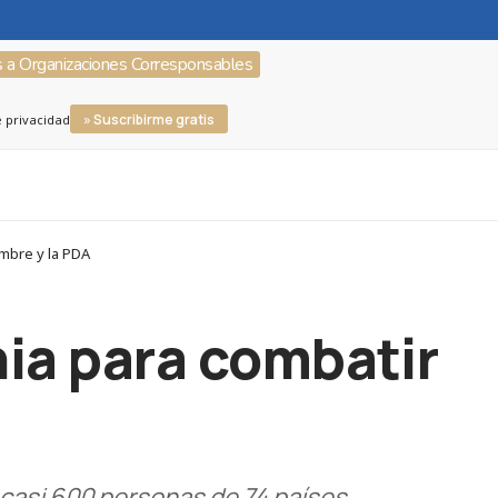
s a Organizaciones Corresponsables
» Suscribirme gratis
e privacidad
ambre y la PDA
nia para combatir
 casi 600 personas de 74 países.