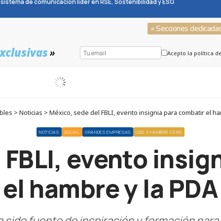
sistema de comunicación líder en RSE, Sostenibilidad y ESG
» Secciones dedicada
xclusivas
»
Acepto la política d
es > Noticias > México, sede del FBLI, evento insignia para combatir el h
NOTICIAS
SOCIAL
GRANDES EMPRESAS
ODS 2 HAMBRE CERO
 FBLI, evento insig
el hambre y la PDA
 sido fuente de inspiración y formación para