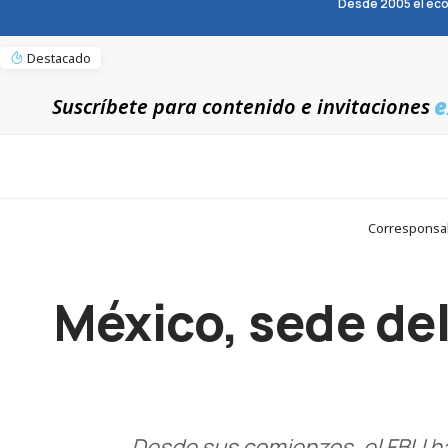
Desde 2005 el eco
Destacado
e
Suscríbete para contenido e invitaciones
Corresponsabl
México, sede del
Desde sus comienzos, el FBLI ha